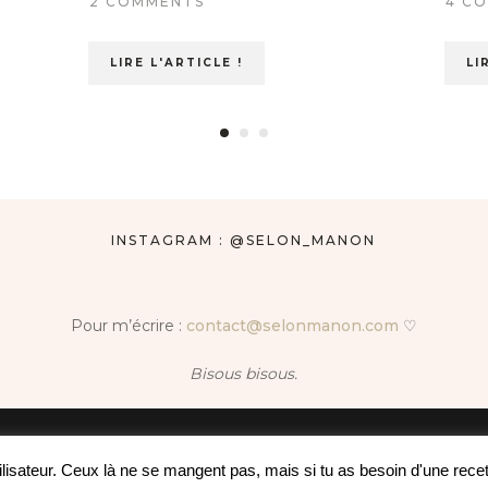
2 COMMENTS
4 C
LIRE L'ARTICLE !
LI
INSTAGRAM : @SELON_MANON
Pour m’écrire :
contact@selonmanon.com
♡
Bisous bisous.
© 2020 Selon Manon. All Rights Reserved.
tilisateur. Ceux là ne se mangent pas, mais si tu as besoin d'une re