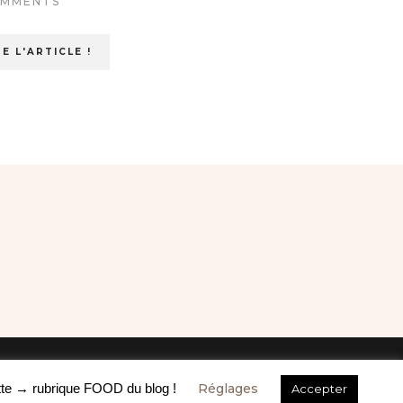
OMMENTS
4 COMMENTS
RE L'ARTICLE !
LIRE L'ARTICLE !
cette → rubrique FOOD du blog !
Réglages
Accepter