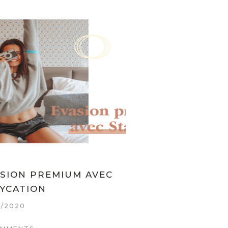
SION PREMIUM AVEC
MARSEILLE — 
YCATION
SHOPS
6/2020
17/05/2020