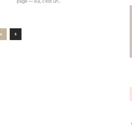
page — oui, c’est un...
4
5